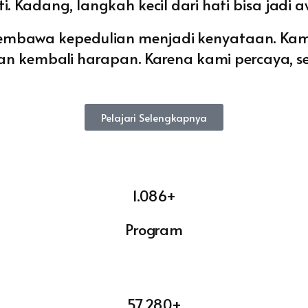
i. Kadang, langkah kecil dari hati bisa jadi 
membawa kepedulian menjadi kenyataan. Kam
embali harapan. Karena kami percaya, setia
Pelajari Selengkapnya
1.086+
Program
57.280+