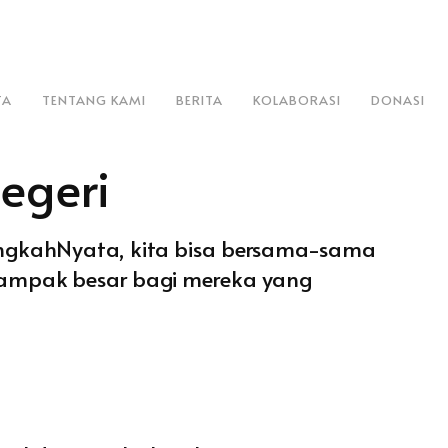
TA
TENTANG KAMI
BERITA
KOLABORASI
DONASI
egeri
angkahNyata, kita bisa bersama-sama
dampak besar bagi mereka yang