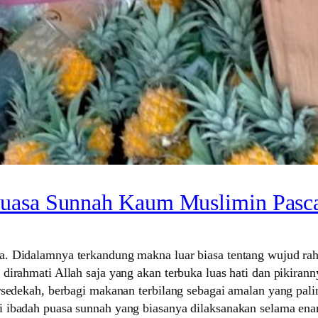
 Puasa Sunnah Kaum Muslimin Pas
a. Didalamnya terkandung makna luar biasa tentang wujud r
dirahmati Allah saja yang akan terbuka luas hati dan pikirann
rsedekah, berbagi makanan terbilang sebagai amalan yang pal
i ibadah puasa sunnah yang biasanya dilaksanakan selama ena