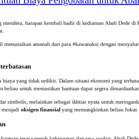
ng mendera, harapan kembali hadir di kediaman Abah Dede di
t.
sil menunaikan amanah dari para #kawanaksi dengan menyalu
terbatasan
aya yang tidak sedikit. Dalam situasi ekonomi yang terbatas
an beliau untuk memastikan bantuan dapat segera dimanfaatka
dar simbolis, melainkan sebagai ikhtiar nyata untuk meringa
i menjadi
oksigen finansial
yang memungkinkan beliau fokus p
an
 bantuan terasa penuh kehangatan dan rasa syukur. Abah Ded