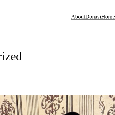
About
Donasi
Home
rized