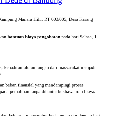
 Kampung Manara Hilir, RT 003/005, Desa Karang
rkan
bantuan biaya pengobatan
pada hari Selasa, 1
, kehadiran uluran tangan dari masyarakat menjadi
n.
nkan beban finansial yang mendampingi proses
ada pemulihan tanpa dihantui kekhawatiran biaya.
e dan keluarga menyambut kedatangan tim dengan hati