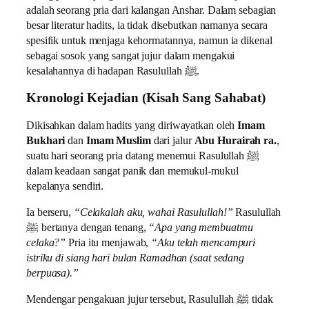
adalah seorang pria dari kalangan Anshar. Dalam sebagian
besar literatur hadits, ia tidak disebutkan namanya secara
spesifik untuk menjaga kehormatannya, namun ia dikenal
sebagai sosok yang sangat jujur dalam mengakui
kesalahannya di hadapan Rasulullah ﷺ.
Kronologi Kejadian (Kisah Sang Sahabat)
Dikisahkan dalam hadits yang diriwayatkan oleh
Imam
Bukhari
dan
Imam Muslim
dari jalur
Abu Hurairah ra.
,
suatu hari seorang pria datang menemui Rasulullah ﷺ
dalam keadaan sangat panik dan memukul-mukul
kepalanya sendiri.
Ia berseru,
“Celakalah aku, wahai Rasulullah!”
Rasulullah
ﷺ bertanya dengan tenang,
“Apa yang membuatmu
celaka?”
Pria itu menjawab,
“Aku telah mencampuri
istriku di siang hari bulan Ramadhan (saat sedang
berpuasa).”
Mendengar pengakuan jujur tersebut, Rasulullah ﷺ tidak