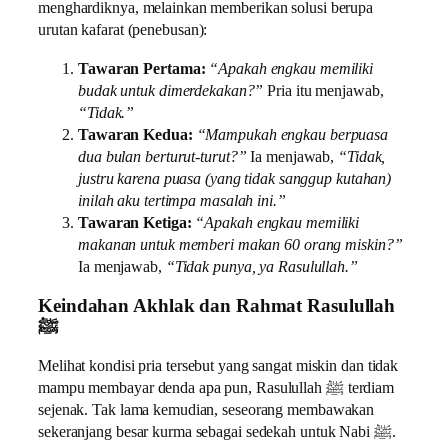
menghardiknya, melainkan memberikan solusi berupa
urutan kafarat (penebusan):
Tawaran Pertama:
“Apakah engkau memiliki
budak untuk dimerdekakan?”
Pria itu menjawab,
“Tidak.”
Tawaran Kedua:
“Mampukah engkau berpuasa
dua bulan berturut-turut?”
Ia menjawab,
“Tidak,
justru karena puasa (yang tidak sanggup kutahan)
inilah aku tertimpa masalah ini.”
Tawaran Ketiga:
“Apakah engkau memiliki
makanan untuk memberi makan 60 orang miskin?”
Ia menjawab,
“Tidak punya, ya Rasulullah.”
Keindahan Akhlak dan Rahmat Rasulullah
ﷺ
Melihat kondisi pria tersebut yang sangat miskin dan tidak
mampu membayar denda apa pun, Rasulullah ﷺ terdiam
sejenak. Tak lama kemudian, seseorang membawakan
sekeranjang besar kurma sebagai sedekah untuk Nabi ﷺ.