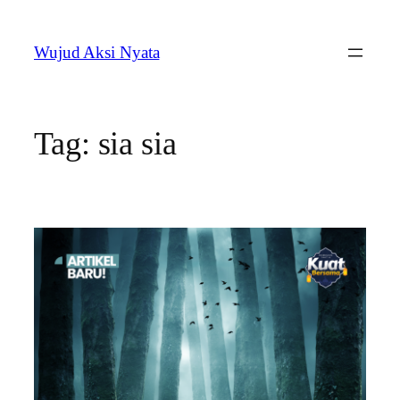
Skip
to
Wujud Aksi Nyata
content
Tag:
sia sia