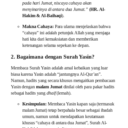
pada hari Jumat, niscaya cahaya akan
menyinarinya di antara dua Jumat.”
(
HR. Al-
Hakim & Al-Baihaqi
).
Makna Cahaya:
Para ulama menjelaskan bahwa
“cahaya” ini adalah petunjuk Allah yang menjaga
hati kita dari kemaksiatan dan memberikan
ketenangan selama sepekan ke depan.
2. Bagaimana dengan Surah Yasin?
Membaca Surah Yasin adalah amal kebaikan yang luar
biasa karena Yasin adalah “jantungnya Al-Qur’an”.
Namun, hadits yang secara khusus mengaitkan pembacaan
Yasin dengan
malam Jumat
dinilai oleh para pakar hadits
sebagai hadits yang
dhaif
(lemah).
Kesimpulan:
Membaca Yasin kapan saja (termasuk
malam Jumat) tetap berpahala besar sebagai ibadah
umum, namun untuk mendapatkan keutamaan
khusus “cahaya di antara dua Jumat”, Surah Al-