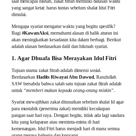
saat mencapai nishab, zakat fitrah memiliki batasan waktu
yang sangat ketat: harus tuntas sebelum shalat Idul Fitri
dimulai.
Mengapa syariat mengatur waktu yang begitu spesifik?
Bagi
#KawanAksi
, memahami alasan di balik aturan ini
akan meningkatkan kesadaran kita dalam berbagi. Berikut
adalah ulasan berdasarkan dalil dan hikmah syariat.
1. Agar Dhuafa Bisa Merayakan Idul Fitri
Tujuan utama zakat fitrah adalah dimensi sosial.
Berdasarkan
Hadits Riwayat Abu Dawud
, Rasulullah
SAW bersabda bahwa salah satu tujuan zakat fitrah adalah
untuk
“memberi makan kepada orang-orang miskin”
.
Syariat mewajibkan zakat ditunaikan sebelum shalat Id agar
para mustahik (penerima zakat) memiliki kecukupan
pangan saat hari raya. Dengan begitu, tidak ada lagi saudara
kita yang kelaparan atau meminta-minta di hari
kemenangan. Idul Fitri harus menjadi hari di mana semua
orang merasa bahagia dan kenyang.