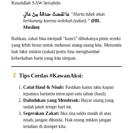
Rasulullah SAW bersabda:
مَا نَقَصَتْ صَدَقَةٌ مِنْ مَالٍ
“Harta tidak akan
berkurang karena sedekah (zakat).”
(HR.
Muslim)
Bahkan, zakat bisa menjadi “kunci” dibukanya pintu rezeki
yang lebih besar untuk melunasi utang-utang kita. Menunda
hak fakir miskin (zakat) justru bisa menghambat
keberkahan harta yang kita simpan.
Tips Cerdas #KawanAksi:
Catat Haul & Nisab:
Pastikan kamu tahu kapan
tepatnya hartamu mencapai satu tahun (haul).
Dahulukan yang Mendesak:
Bayar utang yang
sudah jatuh tempo hari ini.
Segerakan Zakat:
Jika sisa saldo masih di atas
nisab, jangan ditunda. Hak orang miskin jangan
tertahan di dompet kita.