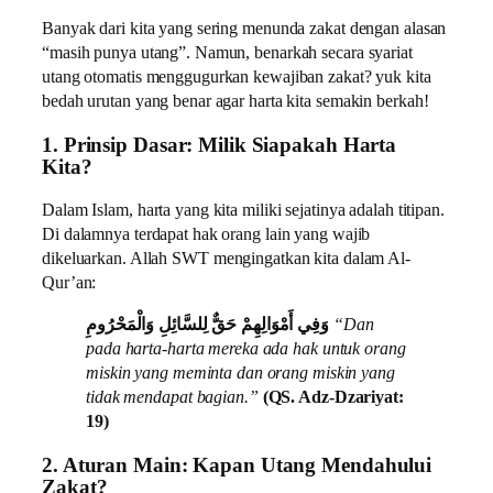
Banyak dari kita yang sering menunda zakat dengan alasan
“masih punya utang”. Namun, benarkah secara syariat
utang otomatis menggugurkan kewajiban zakat? yuk kita
bedah urutan yang benar agar harta kita semakin berkah!
1. Prinsip Dasar: Milik Siapakah Harta
Kita?
Dalam Islam, harta yang kita miliki sejatinya adalah titipan.
Di dalamnya terdapat hak orang lain yang wajib
dikeluarkan. Allah SWT mengingatkan kita dalam Al-
Qur’an:
وَفِي أَمْوَالِهِمْ حَقٌّ لِلسَّائِلِ وَالْمَحْرُومِ
“Dan
pada harta-harta mereka ada hak untuk orang
miskin yang meminta dan orang miskin yang
tidak mendapat bagian.”
(QS. Adz-Dzariyat:
19)
2. Aturan Main: Kapan Utang Mendahului
Zakat?