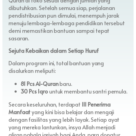
Quran di toko sesuai dengan jumlah yang
dibutuhkan. Setelah semua siap, perjalanan
pendistribusian pun dimulai, menempuh jarak
menuju lembaga-lembaga pendidikan tersebut
demi memastikan bantuan sampai tepat
sasaran.
Sejuta Kebaikan dalam Setiap Huruf
Dalam program ini, total bantuan yang
disalurkan meliputi:
81 Pcs Al-Quran
baru.
30 Pcs Iqro
untuk membantu santri pemula.
Secara keseluruhan, terdapat
111 Penerima
Manfaat
yang kini bisa belajar dan mengaji
dengan fasilitas yang lebih layak. Setiap ayat
yang mereka lantunkan, insya Allah menjadi
aliran pahala jariyah bagi Anda, para donatur