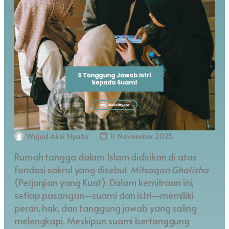
Wujud Aksi Nyata
11 November 2025
Rumah tangga dalam Islam didirikan di atas
fondasi sakral yang disebut
Mitsaqan Ghalizha
(Perjanjian yang Kuat). Dalam kemitraan ini,
setiap pasangan—suami dan istri—memiliki
peran, hak, dan tanggung jawab yang saling
melengkapi. Meskipun suami bertanggung