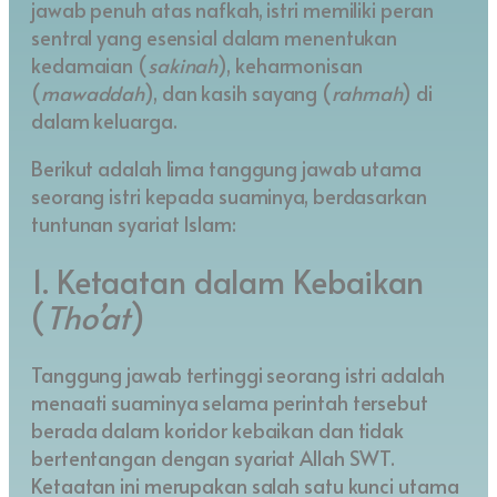
jawab penuh atas nafkah, istri memiliki peran
sentral yang esensial dalam menentukan
kedamaian (
sakinah
), keharmonisan
(
mawaddah
), dan kasih sayang (
rahmah
) di
dalam keluarga.
Berikut adalah lima tanggung jawab utama
seorang istri kepada suaminya, berdasarkan
tuntunan syariat Islam:
1. Ketaatan dalam Kebaikan
(
Tho’at
)
Tanggung jawab tertinggi seorang istri adalah
menaati suaminya selama perintah tersebut
berada dalam koridor kebaikan dan tidak
bertentangan dengan syariat Allah SWT.
Ketaatan ini merupakan salah satu kunci utama