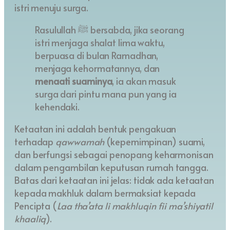
istri menuju surga.
Rasulullah ﷺ bersabda, jika seorang
istri menjaga shalat lima waktu,
berpuasa di bulan Ramadhan,
menjaga kehormatannya, dan
menaati suaminya
, ia akan masuk
surga dari pintu mana pun yang ia
kehendaki.
Ketaatan ini adalah bentuk pengakuan
terhadap
qawwamah
(kepemimpinan) suami,
dan berfungsi sebagai penopang keharmonisan
dalam pengambilan keputusan rumah tangga.
Batas dari ketaatan ini jelas: tidak ada ketaatan
kepada makhluk dalam bermaksiat kepada
Pencipta (
Laa tha’ata li makhluqin fii ma’shiyatil
khaaliq
).