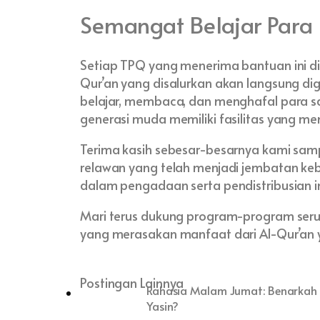
Semangat Belajar Para
Setiap TPQ yang menerima bantuan ini di
Qur’an yang disalurkan akan langsung di
belajar, membaca, dan menghafal para sa
generasi muda memiliki fasilitas yang m
Terima kasih sebesar-besarnya kami sam
relawan yang telah menjadi jembatan keb
dalam pengadaan serta pendistribusian in
Mari terus dukung program-program serup
yang merasakan manfaat dari Al-Qur’an 
Postingan Lainnya
Rahasia Malam Jumat: Benarkah 
Yasin?