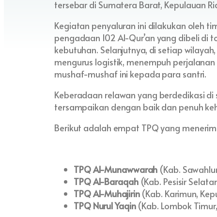
tersebar di Sumatera Barat, Kepulauan Ri
Kegiatan penyaluran ini dilakukan oleh t
pengadaan 102 Al-Qur’an yang dibeli di 
kebutuhan. Selanjutnya, di setiap wilayah
mengurus logistik, menempuh perjalanan
mushaf-mushaf ini kepada para santri.
Keberadaan relawan yang berdedikasi di 
tersampaikan dengan baik dan penuh ke
Berikut adalah empat TPQ yang menerima
TPQ Al-Munawwarah
(Kab. Sawahlu
TPQ Al-Baraqah
(Kab. Pesisir Selat
TPQ Al-Muhajirin
(Kab. Karimun, Kep
TPQ Nurul Yaqin
(Kab. Lombok Timur