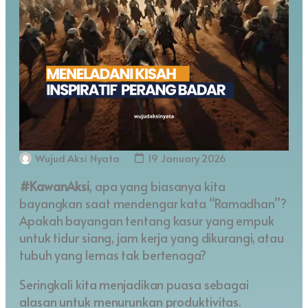
Wujud Aksi Nyata
19 January 2026
#KawanAksi
, apa yang biasanya kita
bayangkan saat mendengar kata “Ramadhan”?
Apakah bayangan tentang kasur yang empuk
untuk tidur siang, jam kerja yang dikurangi, atau
tubuh yang lemas tak bertenaga?
Seringkali kita menjadikan puasa sebagai
alasan untuk menurunkan produktivitas.