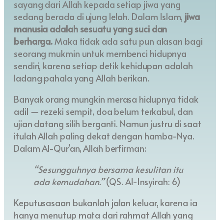
sayang dari Allah kepada setiap jiwa yang
sedang berada di ujung lelah. Dalam Islam,
jiwa
manusia adalah sesuatu yang suci dan
berharga.
Maka tidak ada satu pun alasan bagi
seorang mukmin untuk membenci hidupnya
sendiri, karena setiap detik kehidupan adalah
ladang pahala yang Allah berikan.
Banyak orang mungkin merasa hidupnya tidak
adil — rezeki sempit, doa belum terkabul, dan
ujian datang silih berganti. Namun justru di saat
itulah Allah paling dekat dengan hamba-Nya.
Dalam Al-Qur’an, Allah berfirman:
“Sesungguhnya bersama kesulitan itu
ada kemudahan.”
(QS. Al-Insyirah: 6)
Keputusasaan bukanlah jalan keluar, karena ia
hanya menutup mata dari rahmat Allah yang