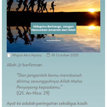
Wujud Aksi Nyata
18 October 2025
Allah ﷻ berfirman:
“Dan janganlah kamu membunuh
dirimu; sesungguhnya Allah Maha
Penyayang kepadamu.”
(QS. An-Nisa: 29)
Ayat ini adalah peringatan sekaligus kasih