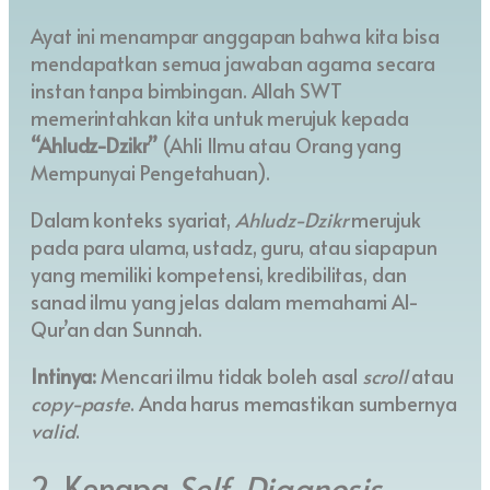
Ayat ini menampar anggapan bahwa kita bisa
mendapatkan semua jawaban agama secara
instan tanpa bimbingan. Allah SWT
memerintahkan kita untuk merujuk kepada
“Ahludz-Dzikr”
(Ahli Ilmu atau Orang yang
Mempunyai Pengetahuan).
Dalam konteks syariat,
Ahludz-Dzikr
merujuk
pada para ulama, ustadz, guru, atau siapapun
yang memiliki kompetensi, kredibilitas, dan
sanad ilmu yang jelas dalam memahami Al-
Qur’an dan Sunnah.
Intinya:
Mencari ilmu tidak boleh asal
scroll
atau
copy-paste
. Anda harus memastikan sumbernya
valid
.
2. Kenapa
Self-Diagnosis