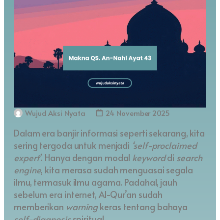
Wujud Aksi Nyata
24 November 2025
Dalam era banjir informasi seperti sekarang, kita
sering tergoda untuk menjadi
‘self-proclaimed
expert’
. Hanya dengan modal
keyword
di
search
engine
, kita merasa sudah menguasai segala
ilmu, termasuk ilmu agama. Padahal, jauh
sebelum era internet, Al-Qur’an sudah
memberikan
warning
keras tentang bahaya
self-diagnosis
spiritual.