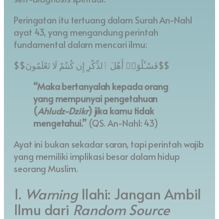
Peringatan itu tertuang dalam Surah An-Nahl
ayat 43, yang mengandung perintah
fundamental dalam mencari ilmu:
$$فَسْـَٔلُوٓا۟ أَهْلَ ٱلذِّكْرِ إِن كُنتُمْ لَا تَعْلَمُونَ$$
“Maka bertanyalah kepada orang
yang mempunyai pengetahuan
(
Ahludz-Dzikr
) jika kamu tidak
mengetahui.”
(QS. An-Nahl: 43)
Ayat ini bukan sekadar saran, tapi perintah wajib
yang memiliki implikasi besar dalam hidup
seorang Muslim.
1.
Warning
Ilahi: Jangan Ambil
Ilmu dari
Random Source