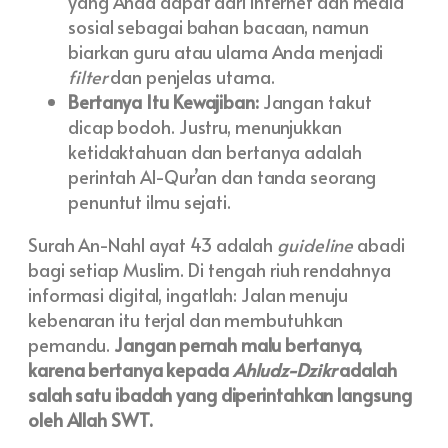
yang Anda dapat dari internet dan media
sosial sebagai bahan bacaan, namun
biarkan guru atau ulama Anda menjadi
filter
dan penjelas utama.
Bertanya Itu Kewajiban:
Jangan takut
dicap bodoh. Justru, menunjukkan
ketidaktahuan dan bertanya adalah
perintah Al-Qur’an dan tanda seorang
penuntut ilmu sejati.
Surah An-Nahl ayat 43 adalah
guideline
abadi
bagi setiap Muslim. Di tengah riuh rendahnya
informasi digital, ingatlah: Jalan menuju
kebenaran itu terjal dan membutuhkan
pemandu.
Jangan pernah malu bertanya,
karena bertanya kepada
Ahludz-Dzikr
adalah
salah satu ibadah yang diperintahkan langsung
oleh Allah SWT.