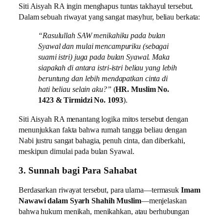
Siti Aisyah RA ingin menghapus tuntas takhayul tersebut.
Dalam sebuah riwayat yang sangat masyhur, beliau berkata:
“Rasulullah SAW menikahiku pada bulan
Syawal dan mulai mencampuriku (sebagai
suami istri) juga pada bulan Syawal. Maka
siapakah di antara istri-istri beliau yang lebih
beruntung dan lebih mendapatkan cinta di
hati beliau selain aku?”
(
HR. Muslim No.
1423 & Tirmidzi No. 1093
).
Siti Aisyah RA menantang logika mitos tersebut dengan
menunjukkan fakta bahwa rumah tangga beliau dengan
Nabi justru sangat bahagia, penuh cinta, dan diberkahi,
meskipun dimulai pada bulan Syawal.
3. Sunnah bagi Para Sahabat
Berdasarkan riwayat tersebut, para ulama—termasuk
Imam
Nawawi dalam Syarh Shahih Muslim
—menjelaskan
bahwa hukum menikah, menikahkan, atau berhubungan