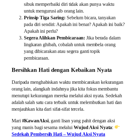
sibuk memperbaiki diri tidak akan punya waktu
untuk mengurusi aib orang lain.
Prinsip Tiga Saring:
Sebelum bicara, tanyakan
pada diri sendiri: Apakah ini benar? Apakah ini baik?
Apakah ini perlu?
Segera Alihkan Pembicaraan:
Jika berada dalam
lingkaran ghibah, cobalah untuk membela orang
yang dibicarakan atau segera ganti topik
pembicaraan.
Bersihkan Hati dengan Kebaikan Nyata
Daripada menghabiskan waktu membicarakan kekurangan
orang lain, alangkah indahnya jika kita fokus membantu
menutupi kekurangan mereka melalui aksi nyata. Sedekah
adalah salah satu cara terbaik untuk melembutkan hati dan
menjauhkan kita dari sifat-sifat tercela.
Mari
#KawanAksi
, ganti lisan yang pahit dengan aksi
yang manis bagi sesama melalui
Wujud Aksi Nyata
:
Sedekah Pembersih Hati – Wujud Aksi Nyata