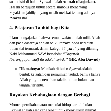
suami istri di bulan Syawal adalah
sunnah
(dianjurkan).
Hal ini bertujuan untuk secara simbolis menentang
keyakinan jahiliyah yang masih melekat tentang adanya
“waktu sial”.
4. Pelajaran Tauhid bagi Kita
Islam mengajarkan bahwa semua waktu adalah milik Allah
dan pada dasarnya adalah baik. Percaya pada hari atau
bulan sial termasuk dalam kategori
thiyarah
yang dilarang.
Nabi Muhammad SAW bersabda:
“Thiyarah
(beranggapan sial) itu adalah syirik.”
(
HR. Abu Dawud
).
Hikmahnya:
Menikah di bulan Syawal adalah
bentuk ketaatan dan pemurnian tauhid, bahwa hanya
Allah yang menentukan takdir, bukan bulan atau
tanggal tertentu.
Rayakan Kebahagiaan dengan Berbagi
Momen pernikahan atau memulai hidup baru di bulan
Syawal adalah saat yang tepat untuk mensyukuri nikmat