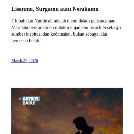
Lisanmu, Surgamu atau Nerakamu
Ghibah dan Namimah adalah racun dalam persaudaraan.
Mari kita berkomitmen untuk menjadikan lisan kita sebagai
sumber inspirasi dan kedamaian, bukan sebagai alat
pemecah belah.
March 27, 2026