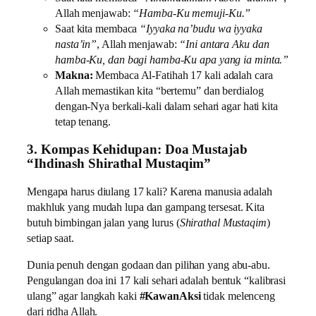
Allah menjawab:
“Hamba-Ku memuji-Ku.”
Saat kita membaca
“Iyyaka na’budu wa iyyaka
nasta’in”
, Allah menjawab:
“Ini antara Aku dan
hamba-Ku, dan bagi hamba-Ku apa yang ia minta.”
Makna:
Membaca Al-Fatihah 17 kali adalah cara
Allah memastikan kita “bertemu” dan berdialog
dengan-Nya berkali-kali dalam sehari agar hati kita
tetap tenang.
3. Kompas Kehidupan: Doa Mustajab
“Ihdinash Shirathal Mustaqim”
Mengapa harus diulang 17 kali? Karena manusia adalah
makhluk yang mudah lupa dan gampang tersesat. Kita
butuh bimbingan jalan yang lurus (
Shirathal Mustaqim
)
setiap saat.
Dunia penuh dengan godaan dan pilihan yang abu-abu.
Pengulangan doa ini 17 kali sehari adalah bentuk “kalibrasi
ulang” agar langkah kaki
#KawanAksi
tidak melenceng
dari ridha Allah.