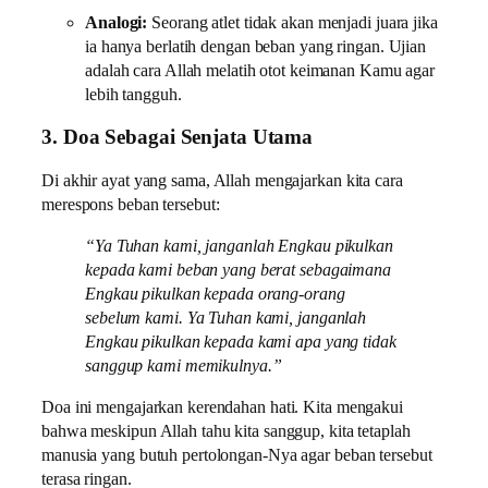
Analogi:
Seorang atlet tidak akan menjadi juara jika
ia hanya berlatih dengan beban yang ringan. Ujian
adalah cara Allah melatih otot keimanan Kamu agar
lebih tangguh.
3. Doa Sebagai Senjata Utama
Di akhir ayat yang sama, Allah mengajarkan kita cara
merespons beban tersebut:
“Ya Tuhan kami, janganlah Engkau pikulkan
kepada kami beban yang berat sebagaimana
Engkau pikulkan kepada orang-orang
sebelum kami. Ya Tuhan kami, janganlah
Engkau pikulkan kepada kami apa yang tidak
sanggup kami memikulnya.”
Doa ini mengajarkan kerendahan hati. Kita mengakui
bahwa meskipun Allah tahu kita sanggup, kita tetaplah
manusia yang butuh pertolongan-Nya agar beban tersebut
terasa ringan.