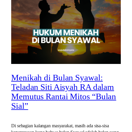
Menikah di Bulan Syawal:
Teladan Siti Aisyah RA dalam
Memutus Rantai Mitos “Bulan
Sial”
Di sebagian kalangan masyarakat, masih ada sisa-sisa