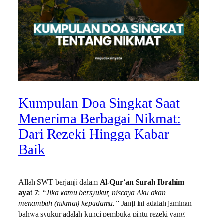
Kumpulan Doa Singkat Saat
Menerima Berbagai Nikmat:
Dari Rezeki Hingga Kabar
Baik
Allah SWT berjanji dalam
Al-Qur’an Surah Ibrahim
ayat 7
:
“Jika kamu bersyukur, niscaya Aku akan
menambah (nikmat) kepadamu.”
Janji ini adalah jaminan
bahwa syukur adalah kunci pembuka pintu rezeki yang