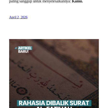
paling sanggup untuk menyelesaikannya:
Kamu.
April 2, 2026