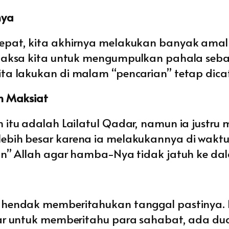
nya
epat, kita akhirnya melakukan banyak amal 
emaksa kita untuk mengumpulkan pahala se
ta lakukan di malam “pencarian” tetap dica
n Maksiat
 itu adalah Lailatul Qadar, namun ia justr
ih besar karena ia melakukannya di waktu y
gan” Allah agar hamba-Nya tidak jatuh ke d
t hendak memberitahukan tanggal pastinya
ar untuk memberitahu para sahabat, ada du