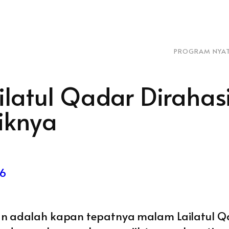
PROGRAM NYA
atul Qadar Dirahasi
iknya
26
dan adalah kapan tepatnya malam Lailatul Qa