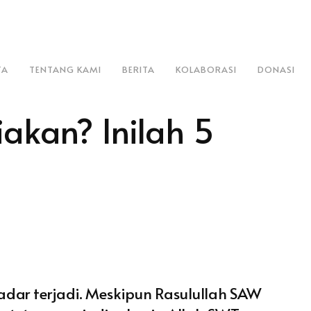
TA
TENTANG KAMI
BERITA
KOLABORASI
DONASI
akan? Inilah 5
dar terjadi. Meskipun Rasulullah SAW