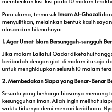
memberikan kisi-kisi pada 10 malam terakh
Para ulama, termasuk
Imam Al-Ghazali
da
menyulitkan, melainkan bentuk kasih saya
alasan dan hikmahnya:
1. Agar Umat Islam Bersungguh-sungguh Be
Jika malam Lailatul Qadar diketahui tang
beribadah dengan giat di malam itu saja 
untuk menghidupkan
seluruh
10 malam terakh
2. Membedakan Siapa yang Benar-Benar B
Sesuatu yang berharga biasanya memang ter
kesungguhan iman. Allah ingin melihat s
waktu tidurnya demi mencari keridhaan-Ny