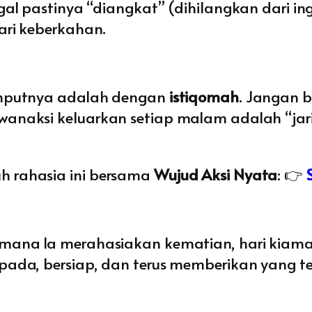
gal pastinya “diangkat” (dihilangkan dari in
ari keberkahan.
jemputnya adalah dengan
istiqomah
. Jangan 
wanaksi keluarkan setiap malam adalah “ja
h rahasia ini bersama
Wujud Aksi Nyata
: 👉
imana Ia merahasiakan kematian, hari kiam
pada, bersiap, dan terus memberikan yang te