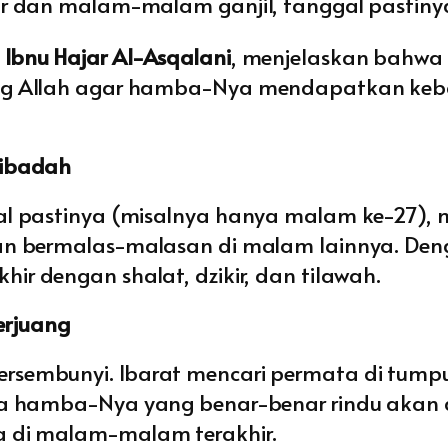
ir dan malam-malam ganjil, tanggal pastinya
n
Ibnu Hajar Al-Asqalani
, menjelaskan bahwa 
ng Allah agar hamba-Nya mendapatkan kebai
ribadah
gal pastinya (misalnya hanya malam ke-27)
dan bermalas-malasan di malam lainnya. Den
ir dengan shalat, dzikir, dan tilawah.
erjuang
sembunyi. Ibarat mencari permata di tumpuk
iapa hamba-Nya yang benar-benar rindu ak
a di malam-malam terakhir.