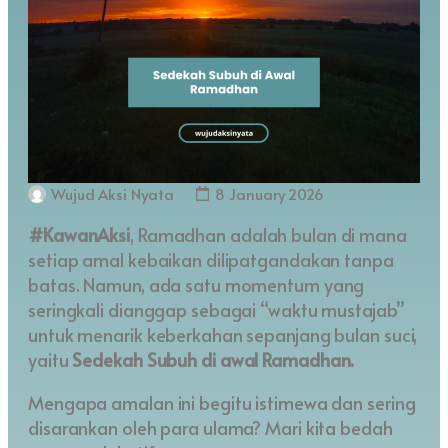
Wujud Aksi Nyata
8 January 2026
#KawanAksi
, Ramadhan adalah bulan di mana
setiap amal kebaikan dilipatgandakan tanpa
batas. Namun, ada satu momentum yang
seringkali dianggap sebagai “waktu mustajab”
untuk menarik keberkahan sepanjang bulan suci,
yaitu
Sedekah Subuh di awal Ramadhan.
Mengapa amalan ini begitu istimewa dan sering
disarankan oleh para ulama? Mari kita bedah