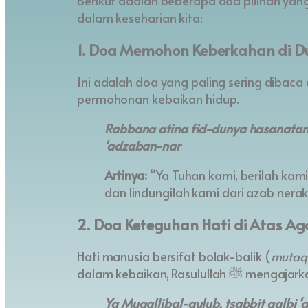
Berikut adalah beberapa doa pilihan yang
dalam keseharian kita:
1. Doa Memohon Keberkahan di Du
Ini adalah doa yang paling sering dibaca oleh Rasulullah ﷺ 
permohonan kebaikan hidup.
Rabbana atina fid-dunya hasanatan 
‘adzaban-nar
Artinya:
“Ya Tuhan kami, berilah kami
dan lindungilah kami dari azab nerak
2. Doa Keteguhan Hati di Atas A
Hati manusia bersifat bolak-balik (
mutaqa
dalam kebaikan, Rasulullah
Ya Muqallibal-qulub, tsabbit qalbi ‘a