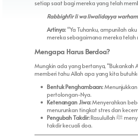
setiap saat bagi mereka yang telah memb
Rabbighfir li wa liwalidayya warh
Artinya:
“Ya Tuhanku, ampunilah aku 
mereka sebagaimana mereka telah me
Mengapa Harus Berdoa?
Mungkin ada yang bertanya, “Bukankah Al
memberi tahu Allah apa yang kita butuhk
Bentuk Penghambaan:
Menunjukkan 
pertolongan-Nya.
Ketenangan Jiwa:
Menyerahkan beba
menurunkan tingkat stres dan kece
Pengubah Takdir:
Rasulullah ﷺ menyebutkan bahwa tidak ada yang dapat mengubah
takdir kecuali doa.