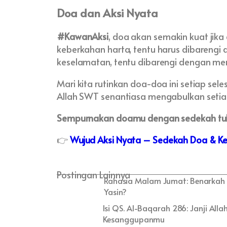
Doa dan Aksi Nyata
#KawanAksi
, doa akan semakin kuat ji
keberkahan harta, tentu harus dibaren
keselamatan, tentu dibarengi dengan me
Mari kita rutinkan doa-doa ini setiap se
Allah SWT senantiasa mengabulkan setiap 
Sempurnakan doamu dengan sedekah tul
👉
Wujud Aksi Nyata – Sedekah Doa & K
Postingan Lainnya
Rahasia Malam Jumat: Benarkah 
Yasin?
Isi QS. Al-Baqarah 286: Janji Al
Kesanggupanmu