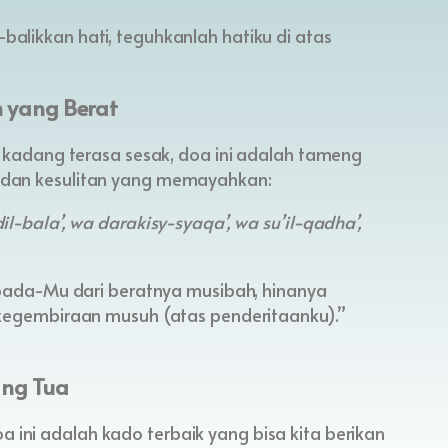
likkan hati, teguhkanlah hatiku di atas
n yang Berat
adang terasa sesak, doa ini adalah tameng
uk dan kesulitan yang memayahkan:
l-bala’, wa darakisy-syaqa’, wa su’il-qadha’,
epada-Mu dari beratnya musibah, hinanya
 kegembiraan musuh (atas penderitaanku).”
ng Tua
oa ini adalah kado terbaik yang bisa kita berikan