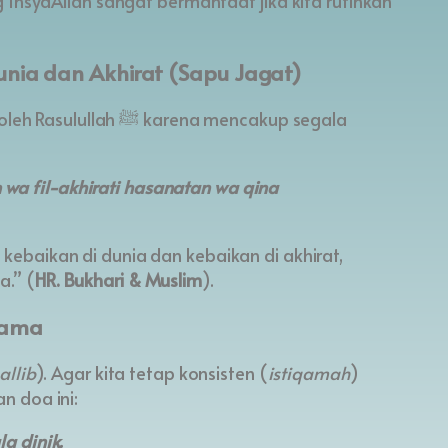
 InsyaAllah sangat bermanfaat jika kita rutinkan
nia dan Akhirat (Sapu Jagat)
karena mencakup segala
wa fil-akhirati hasanatan wa qina
 kebaikan di dunia dan kebaikan di akhirat,
a.” (
HR. Bukhari & Muslim
).
gama
llib
). Agar kita tetap konsisten (
istiqamah
)
 ﷺ mengajarkan doa ini:
la dinik.