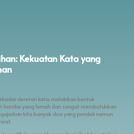
PROGRAM NYATA
TENTAN
ihan: Kekuatan Kata yang
han
ekadar deretan kata, melainkan bentuk
lah hamba yang lemah dan sangat membutuhkan
irat.