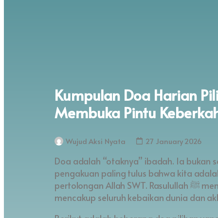
Kumpulan Doa Harian Pil
Membuka Pintu Keberka
Wujud Aksi Nyata
27 January 2026
Doa adalah “otaknya” ibadah. Ia bukan s
pengakuan paling tulus bahwa kita ada
pertolongan Allah SWT. Rasulullah ﷺ mengajarkan kita banyak doa yang pendek namun
mencakup seluruh kebaikan dunia dan akh