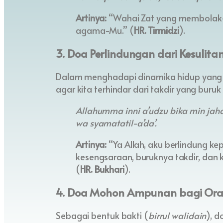
Artinya:
“Wahai Zat yang membolak-ba
agama-Mu.” (
HR. Tirmidzi
).
3. Doa Perlindungan dari Kesulita
Dalam menghadapi dinamika hidup yang k
agar kita terhindar dari takdir yang bur
Allahumma inni a’udzu bika min jahdi
wa syamatatil-a’da’.
Artinya:
“Ya Allah, aku berlindung k
kesengsaraan, buruknya takdir, dan
(
HR. Bukhari
).
4. Doa Mohon Ampunan bagi Ora
Sebagai bentuk bakti (
birrul walidain
), d