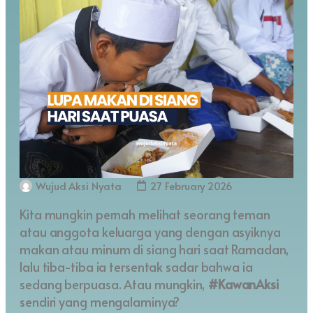
Wujud Aksi Nyata
27 February 2026
Kita mungkin pernah melihat seorang teman
atau anggota keluarga yang dengan asyiknya
makan atau minum di siang hari saat Ramadan,
lalu tiba-tiba ia tersentak sadar bahwa ia
sedang berpuasa. Atau mungkin,
#KawanAksi
sendiri yang mengalaminya?