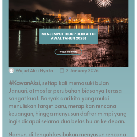
Wujud Aksi Nyata
2 January 2026
#KawanAksi
, setiap kali memasuki bulan
Januari, atmosfer perubahan biasanya terasa
sangat kuat. Banyak dari kita yang mulai
menuliskan target baru, merapikan rencana
keuangan, hingga menyusun daftar mimpi yang
ingin dicapai selama dua belas bulan ke depan.
Namun, di tengah kesibukan menyusun rencana