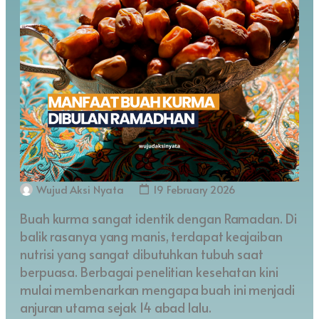
Wujud Aksi Nyata
19 February 2026
Buah kurma sangat identik dengan Ramadan. Di
balik rasanya yang manis, terdapat keajaiban
nutrisi yang sangat dibutuhkan tubuh saat
berpuasa. Berbagai penelitian kesehatan kini
mulai membenarkan mengapa buah ini menjadi
anjuran utama sejak 14 abad lalu.