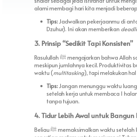
shalat sebagai jeda istirahat untuk mengis
alami membagi hari kita menjadi beberap
Tips:
Jadwalkan pekerjaanmu di antar
Dzuhur). Ini akan memberikan
deadl
3. Prinsip “Sedikit Tapi Konsisten”
Rasulullah ﷺ mengajarkan bahwa Allah sangat menyukai amalan yang berkelanjutan
meskipun jumlahnya kecil. Produktivitas
waktu (
multitasking
), tapi melakukan hal
Tips:
Jangan menunggu waktu luang 
setelah kerja untuk membaca 1 hal
tanpa tujuan.
4. Tidur Lebih Awal untuk Bangun 
Beliau ﷺ memaksimalkan waktu setelah Isya untuk beristirahat agar bisa bangun di