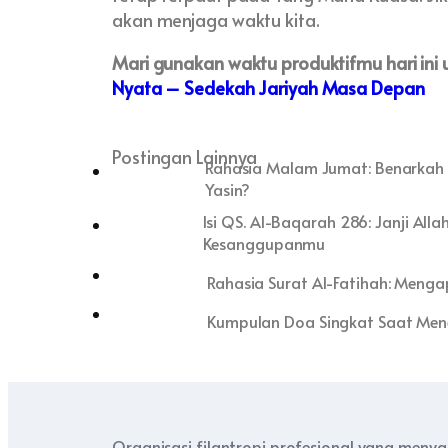
akan menjaga waktu kita.
Mari gunakan waktu produktifmu hari ini 
Nyata – Sedekah Jariyah Masa Depan
Postingan Lainnya
Rahasia Malam Jumat: Benarkah 
Yasin?
Isi QS. Al-Baqarah 286: Janji Al
Kesanggupanmu
Rahasia Surat Al-Fatihah: Menga
Kumpulan Doa Singkat Saat Mene
Organisasi filantropi profesional yang meny