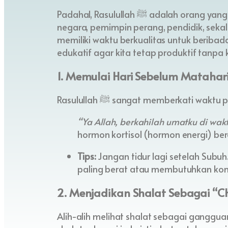
Padahal, Rasulullah ﷺ adalah orang yang paling sibuk di dunia—beliau adalah kepala
negara, pemimpin perang, pendidik, seka
memiliki waktu berkualitas untuk beribad
edukatif agar kita tetap produktif tanpa 
1. Memulai Hari Sebelum Matahari
Rasulullah ﷺ sangat memberkati wa
“Ya Allah, berkahilah umatku di wak
hormon kortisol (hormon energi) ber
Tips:
Jangan tidur lagi setelah Subu
paling berat atau membutuhkan kons
2. Menjadikan Shalat Sebagai “C
Alih-alih melihat shalat sebagai gangguan di tengah 