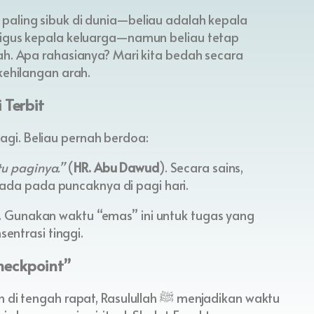
ligus kepala keluarga—namun beliau tetap
ah. Apa rahasianya? Mari kita bedah secara
kehilangan arah.
 Terbit
ktu pagi. Beliau pernah berdoa:
tu paginya.”
(
HR. Abu Dawud
). Secara sains,
ada pada puncaknya di pagi hari.
h. Gunakan waktu “emas” ini untuk tugas yang
entrasi tinggi.
heckpoint”
rapat, Rasulullah ﷺ menjadikan waktu