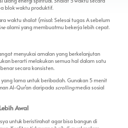
i ulang energi spiritual. Shalat 5 waktu secara
a blok waktu produktif.
a waktu shalat (misal: Selesai tugas A sebelum
ine
alami yang membuatmu bekerja lebih cepat.
 bukan berarti melakukan semua hal dalam satu
 benar secara konsisten.
yang lama untuk beribadah. Gunakan 5 menit
aman Al-Qur’an daripada
scrolling
media sosial
Lebih Awal