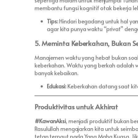
sepertiga malam untuk menjumpai Tuhanny
membantu fungsi kognitif otak bekerja le
Tips:
Hindari begadang untuk hal yang
agar kita punya waktu “privat” deng
5. Meminta Keberkahan, Bukan 
Manajemen waktu yang hebat bukan soal k
keberkahan. Waktu yang berkah adalah 
banyak kebaikan.
Edukasi:
Keberkahan datang saat kit
Produktivitas untuk Akhirat
#KawanAksi
, menjadi produktif bukan be
Rasulullah mengajarkan kita untuk seimba
tetap terpaut pada Yang Maha Kuasa. Jik