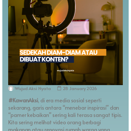
Wujud Aksi Nyata
28 January 2026
#KawanAksi
, di era media sosial seperti
sekarang, garis antara “menebar inspirasi” dan
“pamer kebaikan” sering kali terasa sangat tipis.
Kita sering melihat video orang berbagi
makanan atau renovasi rumah warga yang