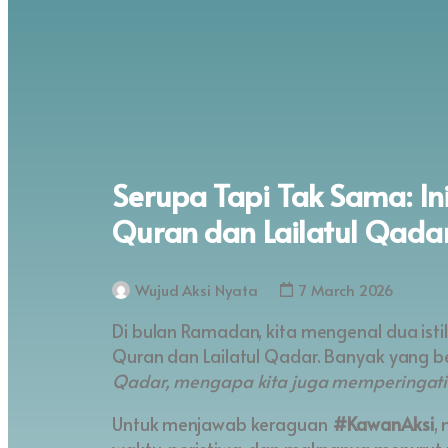
Serupa Tapi Tak Sama: In
Quran dan Lailatul Qada
Wujud Aksi Nyata
7 March 2026
Di bulan Ramadan, kita mengenal dua istil
Quran dan Lailatul Qadar. Banyak yang b
Qadar, mengapa kita juga memperingati 
Untuk menjawab keraguan
#KawanAksi
,