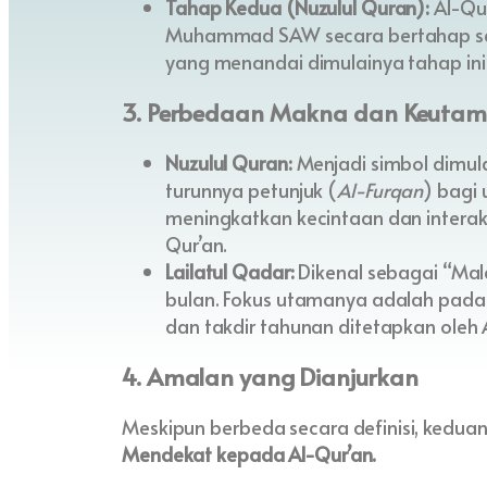
Tahap Kedua (Nuzulul Quran):
Al-Qur
Muhammad SAW secara bertahap sel
yang menandai dimulainya tahap ini
3. Perbedaan Makna dan Keuta
Nuzulul Quran:
Menjadi simbol dimu
turunnya petunjuk (
Al-Furqan
) bagi
meningkatkan kecintaan dan intera
Qur’an.
Lailatul Qadar:
Dikenal sebagai “Mala
bulan. Fokus utamanya adalah pada
dan takdir tahunan ditetapkan oleh 
4. Amalan yang Dianjurkan
Meskipun berbeda secara definisi, kedu
Mendekat kepada Al-Qur’an.