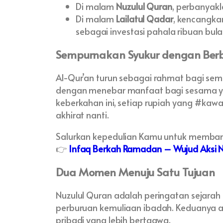
Di malam
Nuzulul Quran
, perbanyakl
Di malam
Lailatul Qadar
, kencangka
sebagai investasi pahala ribuan bula
Sempurnakan Syukur dengan Ber
Al-Qur’an turun sebagai rahmat bagi sem
dengan menebar manfaat bagi sesama 
keberkahan ini, setiap rupiah yang #kaw
akhirat nanti.
Salurkan kepedulian Kamu untuk memban
👉
Infaq Berkah Ramadan – Wujud Aksi 
Dua Momen Menuju Satu Tujuan
Nuzulul Quran adalah peringatan sejarah
perburuan kemuliaan ibadah. Keduanya ad
pribadi yang lebih bertaqwa.