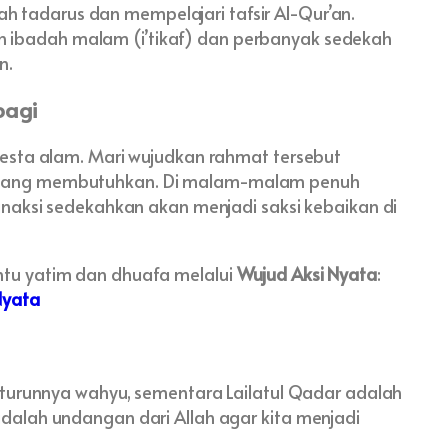
ah tadarus dan mempelajari tafsir Al-Qur’an.
n ibadah malam (i’tikaf) dan perbanyak sedekah
n.
bagi
esta alam. Mari wujudkan rahmat tersebut
yang membutuhkan. Di malam-malam penuh
anaksi sedekahkan akan menjadi saksi kebaikan di
tu yatim dan dhuafa melalui
Wujud Aksi Nyata
:
Nyata
 turunnya wahyu, sementara Lailatul Qadar adalah
alah undangan dari Allah agar kita menjadi