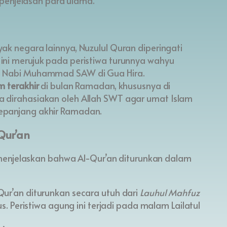
penjelasan para ulama.
ak negara lainnya, Nuzulul Quran diperingati
 ini merujuk pada peristiwa turunnya wahyu
a Nabi Muhammad SAW di Gua Hira.
m terakhir
di bulan Ramadan, khususnya di
 dirahasiakan oleh Allah SWT agar umat Islam
epanjang akhir Ramadan.
Qur’an
menjelaskan bahwa Al-Qur’an diturunkan dalam
ur’an diturunkan secara utuh dari
Lauhul Mahfuz
us. Peristiwa agung ini terjadi pada malam Lailatul