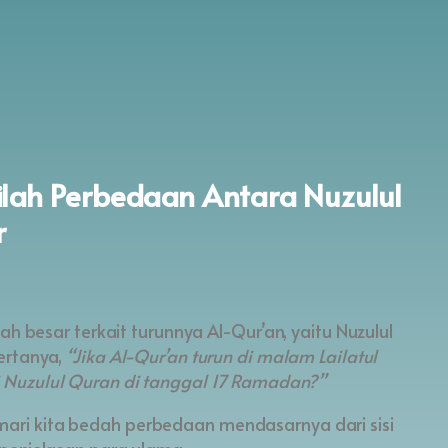
PROGRAM NYATA
TENTAN
ilah Perbedaan Antara Nuzulul
r
ah besar terkait turunnya Al-Qur’an, yaitu Nuzulul
ertanya,
“Jika Al-Qur’an turun di malam Lailatul
Nuzulul Quran di tanggal 17 Ramadan?”
 mari kita bedah perbedaan mendasarnya dari sisi