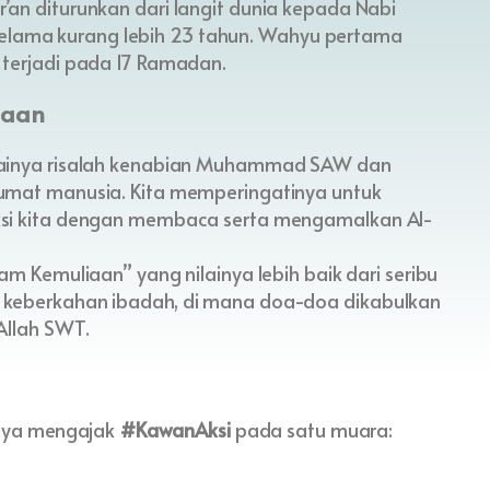
’an diturunkan dari langit dunia kepada Nabi
ama kurang lebih 23 tahun. Wahyu pertama
 terjadi pada 17 Ramadan.
maan
lainya risalah kenabian Muhammad SAW dan
 umat manusia. Kita memperingatinya untuk
ksi kita dengan membaca serta mengamalkan Al-
m Kemuliaan” yang nilainya lebih baik dari seribu
 keberkahan ibadah, di mana doa-doa dikabulkan
Allah SWT.
anya mengajak
#KawanAksi
pada satu muara: