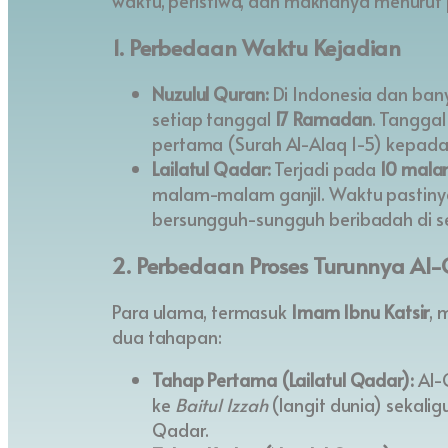
waktu, peristiwa, dan maknanya menurut 
1. Perbedaan Waktu Kejadian
Nuzulul Quran:
Di Indonesia dan bany
setiap tanggal
17 Ramadan
. Tanggal
pertama (Surah Al-Alaq 1-5) kepad
Lailatul Qadar:
Terjadi pada
10 mala
malam-malam ganjil. Waktu pastinya
bersungguh-sungguh beribadah di s
2. Perbedaan Proses Turunnya Al-
Para ulama, termasuk
Imam Ibnu Katsir
, 
dua tahapan:
Tahap Pertama (Lailatul Qadar):
Al-Q
ke
Baitul Izzah
(langit dunia) sekalig
Qadar.