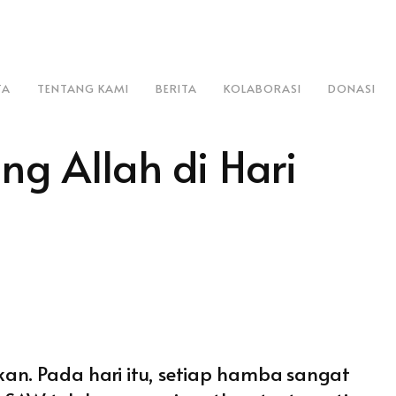
TA
TENTANG KAMI
BERITA
KOLABORASI
DONASI
g Allah di Hari
an. Pada hari itu, setiap hamba sangat