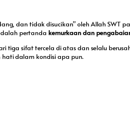
dang, dan tidak disucikan” oleh Allah SWT 
u adalah pertanda
kemurkaan dan pengabaian
 tiga sifat tercela di atas dan selalu berus
hati dalam kondisi apa pun.