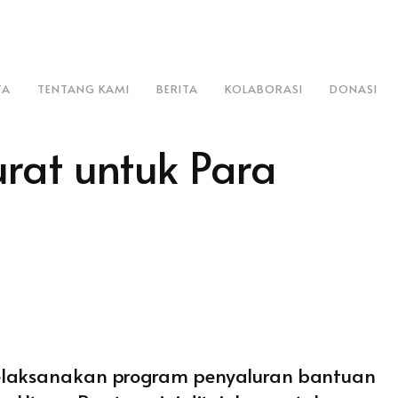
TA
TENTANG KAMI
BERITA
KOLABORASI
DONASI
rat untuk Para
melaksanakan program penyaluran bantuan